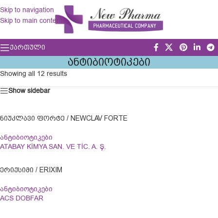
Skip to navigation
Skip to main content
ᲥᲐᲠᲗᲣᲚᲘ
ᲐᲜᲢᲘᲑᲘᲝᲢᲘᲙᲔᲑᲘ
Showing all 12 results
Show sidebar
ᲜᲘᲣᲙᲚᲐᲕᲘ ᲤᲝᲠᲢᲔ / NEWCLAV FORTE
ანტიბიოტიკები
ATABAY KİMYA SAN. VE TİC. A. Ş.
ᲔᲠᲘᲥᲡᲘᲛᲘ / ERIXIM
ანტიბიოტიკები
ACS DOBFAR