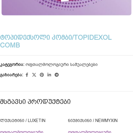
ᲢᲝᲞᲘᲓᲔᲥᲡᲝᲚᲘ ᲙᲝᲛᲑᲘ/TOPIDEXOL
COMB
კატეგორია:
ოფთალმოლოგიური საშუალებები
გაზიარება:
ᲛᲡᲒᲐᲕᲡᲘ ᲞᲠᲝᲓᲣᲥᲢᲔᲑᲘ
ᲚᲣᲥᲡᲔᲢᲘᲜᲘ / LUXETIN
ᲜᲘᲣᲛᲘᲥᲡᲘᲜᲘ / NEWMYXIN
ოფთალმოლოგიური
ოფთალმოლოგიური