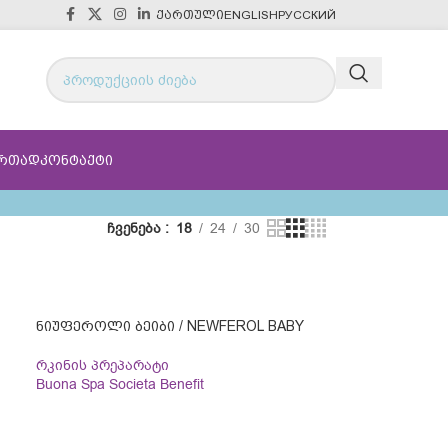
ᲥᲐᲠᲗᲣᲚᲘ
ENGLISH
РУССКИЙ
ᲔᲠᲗᲐᲓ
ᲙᲝᲜᲢᲐᲥᲢᲘ
ჩვენება
18
24
30
ᲜᲘᲣᲤᲔᲠᲝᲚᲘ ᲑᲔᲘᲑᲘ / NEWFEROL BABY
ი
რკინის პრეპარატი
Buona Spa Societa Benefit