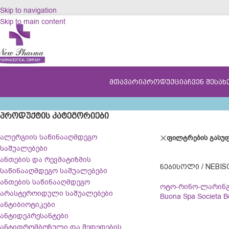
Skip to navigation
Skip to main content
ᲛᲗᲐᲕᲐᲠᲘ
ᲞᲠᲝᲓᲣᲥᲪᲘᲐ
ᲩᲕᲔᲜ ᲨᲔᲡᲐᲮ
ᲞᲠᲝᲓᲣᲥᲢᲘᲡ ᲙᲐᲢᲔᲒᲝᲠᲘᲔᲑᲘ
ალერგიის საწინააღმდეგო
ფილტრების გასუფ
საშუალებები
ანთების და რევმატიზმის
ᲜᲔᲑᲘᲡᲝᲚᲘ / NEBIS
საწინააღმდეგო საშუალებები
ანთების საწინააღმდეგო
ოტო-რინო-ლარინ
არასტეროიდული საშუალებები
Buona Spa Societa Be
ანტიბიოტიკები
ანტიდეპრესანტები
ანტითრომბოზული და შედედების