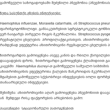
გამოწვეული საზოგადოებაში შეძენილი პნევმონია (პნევმონია
ზედა სასუნთქი გზების ინფექციები:
Haemophilus influenzae, Moraxella catarrhalis, ან Streptococc
ფარინგოტონზილიტი. განსაკუთრებით სტრეპტოკოკული ტონზილ
ვერ ჩაიტარეს პირველი რიგის მკურნალობა. Streptococcus py
რევმატიული ცხელების პროფილაქტიკისთვის. აზითრომიცინი 
რამდენად ეფექტურია აზითრომიცინი რევმატიული ცხელების 
ზითროგარდის გამოიყენება ასევე კანის და რბილი ქსოვილები
დაავადების დროს, ზითროგარდი გამოიყენება ქლამიდიით გა
კაცებში
Haemophilus ducreyi-თ
გამოწვეული საშუალო სიმძიმის
აზითრომიცინის ეფექტურობა ქალების შანკროიდის მკურნალობ
შტამებით გამოწვეული სქესობრივი ინფექციების იოლი ფორმე
თანაარსებული ინფექციები.
შენიშვნა: აზითრომიცინი აღარ გამოიყენება პნევმონიით დაა
ან შემდეგი რისკ ფაქტორების არსებობის გამო:
პაციენტები სტაციონარული პათოგენებით