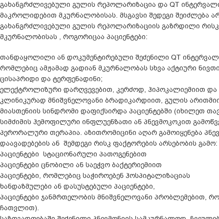
გახანგრძლივებული გულის რეპოლარიზაცია და QT ინტერვალი,
მაკროლიდებით მკურნალობისას. მსგავსი შედეგი შეიძლება ა
გახანგრძლივებული გულის რეპოლარიზაციის გაზრდილი რისკის 
მკურნალობისას , როგორიცაა პაციენტები:
თანდაყოლილი ან დოკუმენტირებული შეძენილი QT ინტერვალ
რომლებიც ამჟამად გადიან მკურნალობას სხვა აქტიური ნივთი
ცისაპრიდი და ტერფენადინი;
ელექტროლიზური დარღვევებით, კერძოდ, ჰიპოკალიემიით და 
კლინიკურად მნიშვნელოვანი ბრადიკარდიით, გულის არითმიით
მიასთენიის სინდრომი დაფიქსირდა პაციენტებში (იხილეთ თა
სიმძიმის ჰემოფილური ინფლუენზათი ან პნევმოკოკით გამოწვ
პერორალური თერაპია. აზითრომიცინი აღარ გამოიყენება პნე
დაავადებების ან შემდეგი რისკ ფაქტორების არსებობის გამო:
პაციენტები სტაციონარული პათოგენებით
პაციენტები ცნობილი ან საეჭვო ბაქტერიემიით
პაციენტები, რომლებიც საჭიროებენ ჰოსპიტალიზაციას
ხანდაზმულები ან დასუსტებული პაციენტები,
პაციენტები ჯანმრთელობის მნიშვნელოვანი პრობლემებით, რო
ჩათვლით).
საზოგადოებაში შეძენილი პნევმონიის სამკურნალოდ, ჩვეულებ