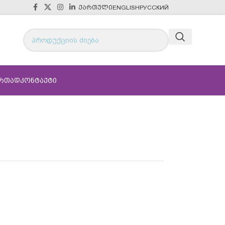
ᲥᲐᲠᲗᲣᲚᲘ
ENGLISH
РУССКИЙ
ᲔᲠᲗᲐᲓ
ᲙᲝᲜᲢᲐᲥᲢᲘ