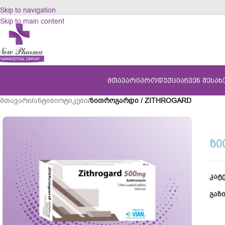
Skip to navigation
Skip to main content
ᲛᲗᲐᲕᲐᲠᲘ
ᲞᲠᲝᲓᲣᲥᲪᲘᲐ
ᲩᲕᲔᲜ ᲨᲔᲡᲐᲮ
მთავარი
/
ანტიბიოტიკები
/
ზითროგარდი / ZITHROGARD
ᲖᲘ
კატ
გაზ