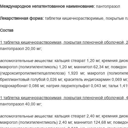
М
е
ж
д
ународное непатентованное наименование:
пантопразол
Л
е
к
арственная форма:
таблетки кишечнорастворимые, покрытые п
Состав
1 таблетка кишечнорастворимая, покрытая пленочной оболочкой, 2
пантопразол 20,00 мг;
вс
помогательные вещества
: кальция стеарат 1,20 мг, кремния дио
макрогол (полиэтиленгликоль) 1,20 мг, маннитол 62,34 мг, повидон 
(гидроксипропилметилцеллюлоза) 1,920 мг, макрогол (полиэтиле
бриллиантовый голубой 0,026 мг, краситель индигокармин 0,069 мг,
гидрокарбонат 0,086 мг, натрия лаурилсульфат 0,043 мг, тальк 1,419
1 таблетка кишечнорастворимая, покрытая пленочной оболочкой, 4
пантопразол 40,00 мг;
вс
помогательные вещества
: кальция стеарат 2,40 мг, кремния дио
макрогол (полиэтиленгликоль) 2,40 мг, маннитол 124,68 мг, повидон