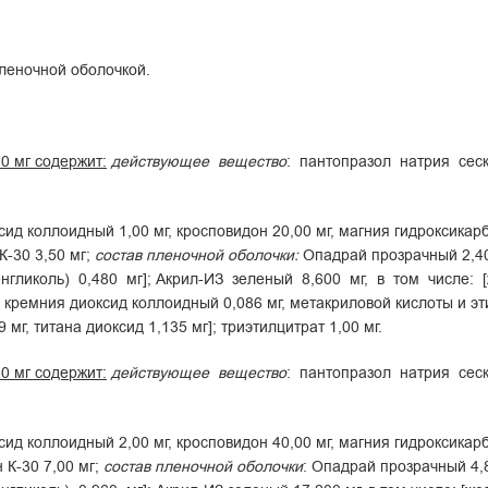
леночной оболочкой.
0 мг содержит:
действующее вещество
: пантопразол натрия сеск
ксид коллоидный 1,00 мг, кросповидон 20,00 мг, магния гидроксикарб
К-30 3,50 мг;
состав пленочной оболочки:
Опадрай прозрачный 2,400
нгликоль) 0,480 мг]; Акрил-ИЗ зеленый 8,600 мг, в том числе: 
 кремния диоксид коллоидный 0,086 мг, метакриловой кислоты и эти
 мг, титана диоксид 1,135 мг]; триэтилцитрат 1,00 мг.
0 мг содержит:
действующее вещество
: пантопразол натрия сеск
ксид коллоидный 2,00 мг, кросповидон 40,00 мг, магния гидроксикарб
 К-30 7,00 мг;
состав пленочной оболочки
: Опадрай прозрачный 4,8