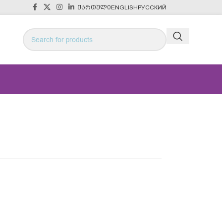
ᲥᲐᲠᲗᲣᲚᲘ
ENGLISH
РУССКИЙ