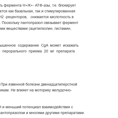
ь фермента Н+/К+- АТФ-азы, т.е. блокирует
тся как базальная, так и стимулированная
2 -реценторов, снижается кислотность в
. Поскольку пантопразол связывает фермент
ими веществами (ацетилхолин, гистамин,
овышенное содержание CgA может искажать
о перорального приема 20 мг препарата
 %. При язвенной болезни двенадцатиперстной
икам. Не влияет на моторику желудочно-
H и меньший потенциал взаимодействия с
пантопразолом и многими другими препаратами.