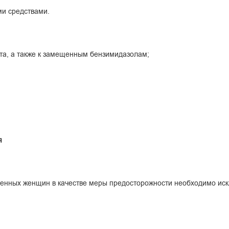
ми средствами.
та, а также к замещенным бензимидазолам;
я
еменных женщин в качестве меры предосторожности необходимо ис