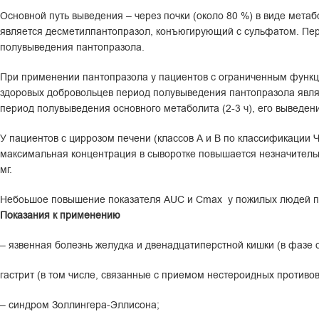
Основной путь выведения – через почки (около 80 %) в виде мета
является десметилпантопразол, конъюгирующий с сульфатом. Пери
полувыведения пантопразола.
При применении пантопразола у пациентов с ограниченным функци
здоровых добровольцев период полувыведения пантопразола являе
период полувыведения основного метаболита (2-3 ч), его выведен
У пациентов с циррозом печени (классов А и В по классификаци
максимальная концентрация в сыворотке повышается незначительно
мг.
Небоьшое повышение показателя AUC и Сmаx у пожилых людей по
Показания к применению
– язвенная болезнь желудка и двенадцатиперстной кишки (в фазе 
гастрит (в том числе, связанные с приемом нестероидных против
– синдром Золлингера-Эллисона;