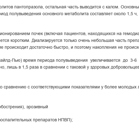
болитов пантопразола, остальная часть выводится с калом. Основн
од полувыведения основного метаболита составляет около 1,5 ч,
онированием почек (включая пациентов, находящихся на гемодиал
тся коротким. Диализируется только очень небольшая часть преп
ие происходит достаточно быстро, и поэтому накопления не происх
и Чайлд-Пью) время периода полувыведения увеличивается до 3-6
, лишь в 1,5 раза в сравнении с таковой у здоровых добровольце
 сравнению с соответствующими показателями у более молодых л
обострения), эрозивный
овоспалительных препаратов НПВП);