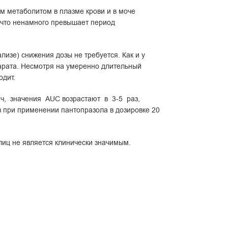
ым метаболитом в плазме крови и в моче
 что ненамного превышает период
изе) снижения дозы не требуется. Как и у
арата. Несмотря на умеренно длительный
одит.
 ч, значения AUC возрастают в 3-5 раз,
в при применении пантопразола в дозировке 20
иц не является клинически значимым.