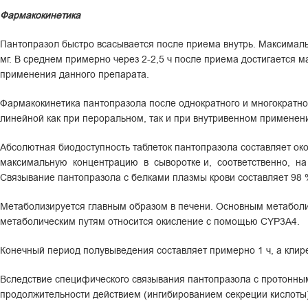
Фармакокинетика
Пантопразол быстро всасывается после приема внутрь. Максималь
мг. В среднем примерно через 2-2,5 ч после приема достигается м
применения данного препарата.
Фармакокинетика пантопразола после однократного и многократно
линейной как при пероральном, так и при внутривенном применен
Абсолютная биодоступность таблеток пантопразола составляет ок
максимальную концентрацию в сыворотке и, соответственно, на 
Связывание пантопразола с белками плазмы крови составляет 98 %
Метаболизируется главным образом в печени. Основным метабол
метаболическим путям относится окисление с помощью CYP3A4.
Конечный период полувыведения составляет примерно 1 ч, а клиренс
Вследствие специфического связывания пантопразола с протонны
продолжительности действием (ингибированием секреции кислоты)