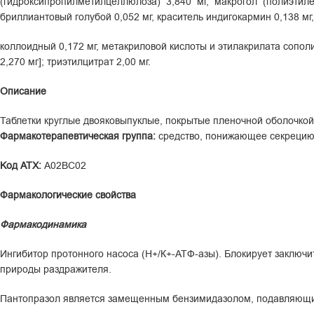
(гидроксипропилметилцеллюлоза) 3,840 мг, макрогол (полиэтиленгл
бриллиантовый голубой 0,052 мг, краситель индигокармин 0,138 мг
коллоидный 0,172 мг, метакриловой кислоты и этилакрилата сополиме
2,270 мг]; триэтилцитрат 2,00 мг.
Описание
Таблетки круглые двояковыпуклые, покрытые пленочной оболочкой 
Фармакотерапевтическая группа:
средство, понижающее секрецию 
K
oд ATX:
A02BC02
Фармакологические свойства
Фармакодинамика
Ингибитор протонного насоса (Н+/К+-АТФ-азы). Блокирует заключ
природы раздражителя.
Пантопразол является замещенным бензимидазолом, подавляющим