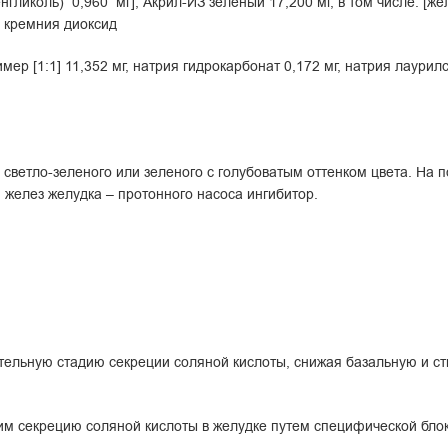
иколь) 0,960 мг]; Акрил-ИЗ зеленый 17,200 мг, в том числе: [жел
, кремния диоксид
р [1:1] 11,352 мг, натрия гидрокарбонат 0,172 мг, натрия лаурилсу
светло-зеленого или зеленого с голубоватым оттенком цвета. На п
желез желудка – протонного насоса ингибитор.
ительную стадию секреции соляной кислоты, снижая базальную и 
 секрецию соляной кислоты в желудке путем специфической блок