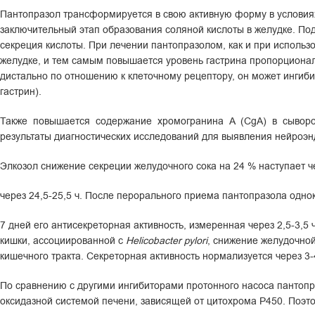
Пантопразол трансформируется в свою активную форму в условиях 
заключительный этап образования соляной кислоты в желудке. Под
секреция кислоты. При лечении пантопразолом, как и при испол
желудке, и тем самым повышается уровень гастрина пропорциона
дистально по отношению к клеточному рецептору, он может ингиб
гастрин).
Также повышается содержание хромогранина A (CgA) в сыворо
результаты диагностических исследований для выявления нейроэ
Элкозол снижение секреции желудочного сока на 24 % наступает че
через 24,5-25,5 ч. После перорального приема пантопразола однок
7 дней его антисекреторная активность, измеренная через 2,5-3,5 
кишки, ассоциированной с
Helicobacter pylori
, снижение желудочной
кишечного тракта. Секреторная активность нормализуется через 3
По сравнению с другими ингибиторами протонного насоса пантоп
оксидазной системой печени, зависящей от цитохрома Р450. Поэт