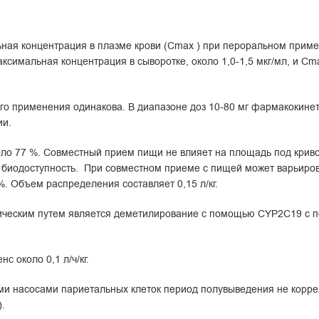
ная концентрация в плазме крови (Сmах ) при пероральном примен
аксимальная концентрация в сыворотке, около 1,0-1,5 мкг/мл, и С
го применения одинакова. В диапазоне доз 10-80 мг фармакокинет
ии.
оло 77 %. Совместный прием пищи не влияет на площадь под крив
биодоступность. При совместном приеме с пищей может варьиров
. Объем распределения составляет 0,15 л/кг.
ическим путем является деметилирование с помощью CYP2C19 с 
 около 0,1 л/ч/кг.
ми насосами париетальных клеток период полувыведения не корре
.