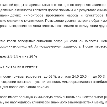
кислой среды в париетальных клетках, где он подавляет активност
авление активности является дозозависимым и в результате снижае
ьзовании других ингибиторов протонного насоса и блокаторов Н
льно снижению кислотности. Повышение уровня гастрина обратимо
ировать секрецию соляной кислоты независимо от стимуляции друг
тке крови вследствие снижения секреции соляной кислоты. П
ндокринных опухолей.
Антисекреторная активность.
После первог
рез 2,5-3,5 ч и на 26 %
ратно в сутки в течение
ч после приема, возрастает до 56 %, а спустя 24,5-25,5 ч – до 50
 секреции повышает чувствительность микроорганизмов к антибиот
-4 дня после окончания приема.
разол имеет большую химическую стабильность при нейтральном p
ому не наблюдалось клинически значимого взаимодействия между 