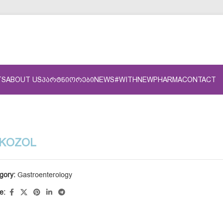
TS
ABOUT US
ᲞᲐᲠᲢᲜᲘᲝᲠᲔᲑᲘ
NEWS
#WITHNEWPHARMA
CONTACT
KOZOL
gory:
Gastroenterology
e: