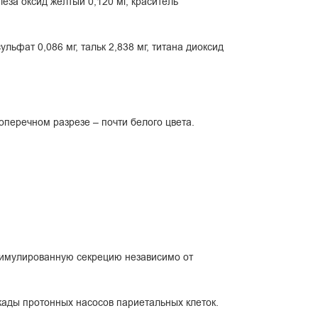
еза оксид желтый 0,120 мг, краситель
льфат 0,086 мг, тальк 2,838 мг, титана диоксид
оперечном разрезе – почти белого цвета.
стимулированную секрецию независимо от
ады протонных насосов париетальных клеток.