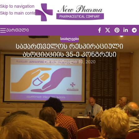
Skip to navigation
Skip to main content
ᲥᲐᲠᲗᲣᲚᲘ
ᲡᲘᲐᲮᲚᲔᲔᲑᲘ
ᲡᲐᲥᲐᲠᲗᲕᲔᲚᲝᲡ ᲠᲔᲡᲞᲘᲠᲐᲪᲘᲣᲚᲘ
ᲐᲡᲝᲪᲘᲐᲪᲘᲘᲡ 35-Ე ᲙᲝᲜᲒᲠᲔᲡᲘ
On თებერვალი 10, 2020
განმუხურში , სასტუმრო კომპლექს „Pantap’s signature”- ში
ჩატარდა საქართველოს რესპირატორთა ასოციაციის რიგით
35-ე კონგრესი, სადაც მონაწილეობას ღებულობდა
სამედიცინო საზოგადოების წარმომადგენლები მთელი
საქართველოს მასშტაბით.
ღონისძიებაზე წარმოდგენილი იქნა აქტუალური და
საინტერესო თემები, სხვადასხვა პათოლოგიების
დიაგნოსტიკისა და მკურნალობის თანამდროვე მიდგომები.
ფარმაცევტული კომპანია „ნიუ ფარმა“ ს ეგიდით