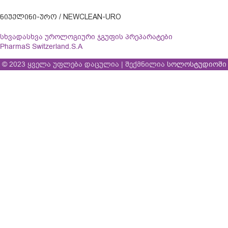
ᲜᲘᲣᲥᲚᲘᲜᲘ-ᲣᲠᲝ / NEWCLEAN-URO
სხვადასხვა უროლოგიური ჯგუფის პრეპარატები
PharmaS Switzerland.S.A
© 2023 ყველა უფლება დაცულია | შექმნილია
სოლოსტუდიოში