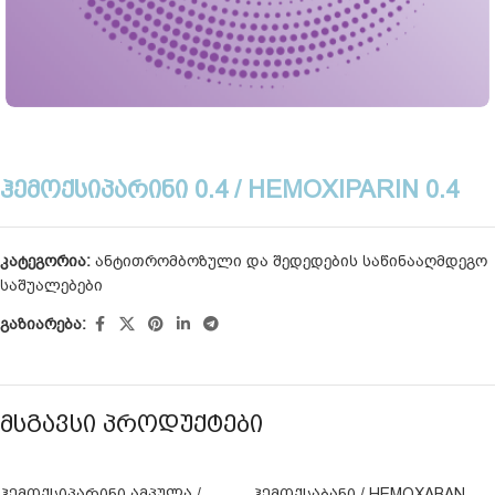
ᲰᲔᲛᲝᲥᲡᲘᲞᲐᲠᲘᲜᲘ 0.4 / HEMOXIPARIN 0.4
კატეგორია:
ანტითრომბოზული და შედედების საწინააღმდეგო
საშუალებები
გაზიარება:
ᲛᲡᲒᲐᲕᲡᲘ ᲞᲠᲝᲓᲣᲥᲢᲔᲑᲘ
ᲰᲔᲛᲝᲥᲡᲘᲞᲐᲠᲘᲜᲘ ᲐᲛᲞᲣᲚᲐ /
ᲰᲔᲛᲝᲥᲡᲐᲑᲐᲜᲘ / HEMOXABAN