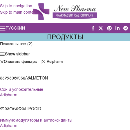
Skip to navigation
Skip to main content
РУССКИЙ
ПРОДУКТЫ
Показаны все (2)
Show sidebar
Очистить фильтры
Adipharm
ᲕᲐᲚᲛᲔᲢᲝᲜᲘ/VALMETON
Сон и успокоительные
Adipharm
ᲚᲘᲞᲝᲪᲘᲓᲘ/LIPOCID
Иммуномодуляторы и антиоксиданты
Adipharm