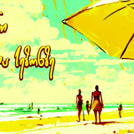
), ზრდაში შეფერხება, რაქიტი, ოსტეომალაცია, ყაბზობა, ღრძი
აახლოებით 5-30 წუთი მზეზე, მზისგან დამცავი საშუალებების 
რიცაა ზოგიერთი სახეობის ცხიმიანი თევზი (ორაგული, სარდინი
. თუმცა, D ვიტამინის რაოდენობა ჩამოთვლილ პროდუქტებში გა
მზეზე, ვიღებდეთ ჯანსაღ საკვებს, მაინც ძალიან მნიშვნელოვა
ვიტამინი“.
ტამინის მიღება დანამატის სახით, მზიანი ამინდის მიუხედავად