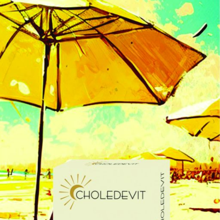
ლების პრობლემები და სხვა…
გარეშე, საკმარისია D ვიტამინის დღიური
, სკუმბრია და ა.შ.), ხორცი და
ნსხვავდება და ხშირად ძალიან მცირეა;
ნია D ვიტამინის მიღება დანამატის სახით.
: