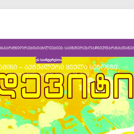
ᲔᲑ
ᲞᲐᲠᲢᲜᲘᲝᲠᲔᲑᲘ
ᲡᲘᲐᲮᲚᲔᲔᲑᲘ
ᲔᲡ ᲡᲐᲘᲜᲢᲔᲠᲔᲡᲝᲐ
#ᲜᲘᲣᲤᲐᲠᲛᲐᲡᲗᲐᲜ
ᲔᲡ ᲡᲐᲘᲜᲢᲔᲠᲔᲡᲝᲐ
ᲐᲛᲘᲜᲘ – ᲐᲥᲢᲣᲐᲚᲣᲠᲘ ᲧᲕᲔᲚᲐ ᲡᲔᲖᲝᲜᲖᲔ
Posted by
Natia Jashi
On ივლისი 21, 2023
კმარის რაოდენობას იღებთ? ან შესაძლებელია დღიური რაციონი
ულში, პასუხი არის – დიახ!
ვიტამინი მნიშვნელოვანი!
ებაში, რათა შევინარჩუნოთ ჯანსაღი ძვლები, თმა და კბილები
ტომ, მნიშვნელოვანია D ვიტამინის დონის შენარჩუნება მთელი
ტამინს?