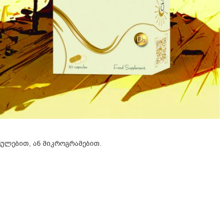
ონკოლოგიური დაავადებების თავიდან
რ მიიღებს მზის პირდაპირ სხივს და
 თვეებში, ასევე ზაფხულში. ზემოხსენებული
 აუცილებელია კონსულტაცია მკურნალ
ულებით, ან მიკროგრამებით.