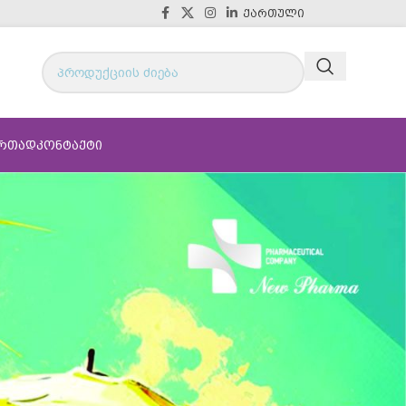
ᲥᲐᲠᲗᲣᲚᲘ
ᲔᲠᲗᲐᲓ
ᲙᲝᲜᲢᲐᲥᲢᲘ
თ შეივსოთ D ვიტამინის მარაგი? კითხვაზე,
, აჯანსაღებს იმუნურ სისტემას, რათა
 წლის განმავლობაში.