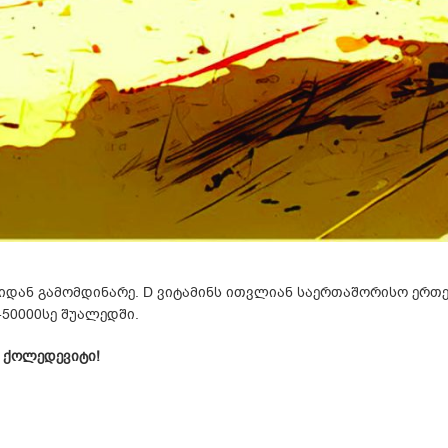
ში D ვიტამინის გამომუშავებას (თუმცა, აუცილებელია კანის 
ვიანი სამოსი, დიდ დროს ატარებთ შენობაში, თქვენი სხეული ა
ამინს;
რხებს D ვიტამინის სინთეზს.
ბაში?
ავლესობა განიცდის D ვიტამინის დეფიციტს, როგორც ზამთრის
ანამატის სახით.
რიული კვლევით ხდება. დეფიციტის აღმოჩენის შემთხვევაში,
დან გამომდინარე. D ვიტამინს ითვლიან საერთაშორისო ერთე
50000სე შუალედში.
– ქოლედევიტი!