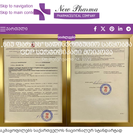
Skip to navigation
Skip to main content
ᲥᲐᲠᲗᲣᲚᲘ
ᲡᲘᲐᲮᲚᲔᲔᲑᲘ
„ᲜᲘᲣ ᲤᲐᲠᲛᲐᲡ“ ᲡᲐᲓᲘᲡᲢᲠᲘᲑᲣᲪᲘᲝ ᲡᲐᲬᲧᲝᲑᲛᲐ
GDP ᲡᲔᲠᲢᲘᲤᲘᲙᲐᲢᲘ ᲛᲝᲘᲞᲝᲕᲐ
On თებერვალი 24, 2023
ევროკავშირის და მსოფლიოს განვითარებულ ქვეყნებში
ფარმაცევტული პროდუქციის დისტრიბუტორებისთვის
GDP
(Good Distribution Practice) სტანდარტის დაცვა სავალდებულოა.
საქართველოც შეუერთდა ამ საერთაშორისო მოთხოვნას, რის
საფუძველზეც
„ნიუ ფარმას“
სადისტრიბუციო საწყობის
ინსპექტირება სტანდარტის შესაბამისობაზე წარმატებით
ჩატარდა და
„ნიუ ფარმამ“
GDP
(კარგი სადისტრიბუციო
პრაქტიკა) სერტიფიკატი მოიპოვა.
სერტიფიკატი ადასტურებს, რომ
„ნიუ ფარმას“
საბაჟო საწყობი
აკმაყოფილებს საქართველოს ნაციონალურ სტანდარტად