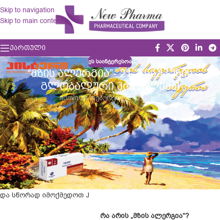
Skip to navigation
Skip to main content
ᲥᲐᲠᲗᲣᲚᲘ
ᲔᲡ ᲡᲐᲘᲜᲢᲔᲠᲔᲡᲝᲐ
“ᲛᲖᲘᲡ ᲐᲚᲔᲠᲒᲘᲐ”- 21-Ე ᲡᲐᲣᲙᲣᲜᲘᲡ
ᲒᲚᲝᲑᲐᲚᲣᲠᲘ ᲞᲠᲝᲑᲚᲔᲛᲐ!
admin
On თებერვალი 12, 2020
რა უნდა გააკეთოთ, თუ მზეზე ყოფნისას ან სიარულისას კანი
გიწითლდებათ, გექავებათ და გამონაყარი ჩნდება? ეს ხდება
მაშინ, თუ ულტრაიისფერი სხივების მიმართ მომატებული
მგრძნობელობა გაქვთ (ფოტოსენსიბილიზაცია).
ყოველწლიურად ექიმები ამ უსიამოვნო მოვლენის ათასობით
ახალ შემთხვევას აფიქსირებენ. ამიტომ უკეთესია, წინასწარ
იცოდეთ, კერძოდ რას უნდა ელოდოთ მზისგან გამოწვეული
ალერგიისგან, რათა აუცილებლობის შემთხვევაში სწრაფად
და სწორად იმოქმედოთ J
რა
არის
„
მზის
ალერგია
“
?